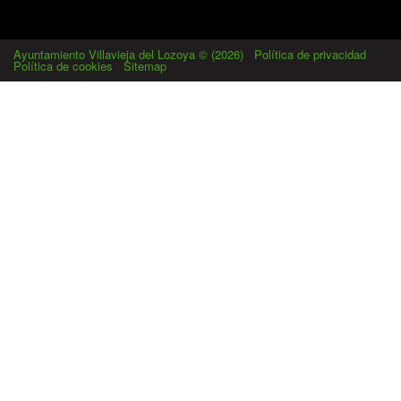
Ayuntamiento Villavieja del Lozoya © (2026)
-
Política de privacidad
-
Política de cookies
-
Sitemap