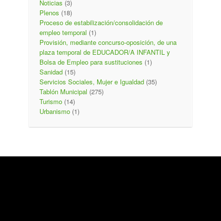
Noticias
(3)
Plenos
(18)
Proceso de estabilización/consolidación de
empleo temporal
(1)
Provisión, mediante concurso-oposición, de una
plaza temporal de EDUCADOR/A INFANTIL y
Bolsa de Empleo para sustituciones
(1)
Sanidad
(15)
Servicios Sociales, Mujer e Igualdad
(35)
Tablón Municipal
(275)
Turismo
(14)
Urbanismo
(1)