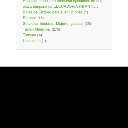
Provisión, mediante concurso-oposición, de una
plaza temporal de EDUCADOR/A INFANTIL y
Bolsa de Empleo para sustituciones
(1)
Sanidad
(15)
Servicios Sociales, Mujer e Igualdad
(35)
Tablón Municipal
(275)
Turismo
(14)
Urbanismo
(1)