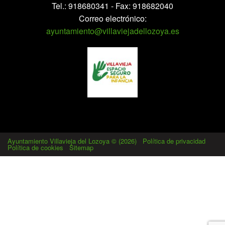
Tel.: 918680341 - Fax: 918682040
Correo electrónico:
ayuntamiento@villaviejadellozoya.es
Ayuntamiento Villavieja del Lozoya © (2026)
-
Política de privacidad
-
Política de cookies
-
Sitemap