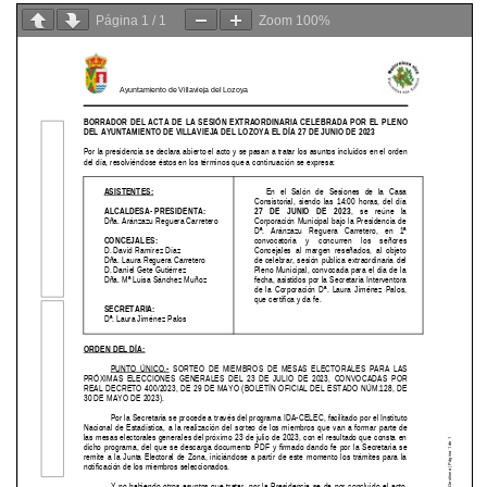
Página
1
/
1
Zoom
100%