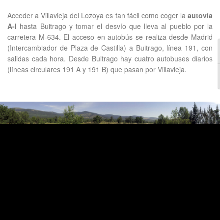
Acceder a Villavieja del Lozoya es tan fácil como coger la
autovía
A-I
hasta Buitrago y tomar el desvío que lleva al pueblo por la
carretera M-634. El acceso en autobús se realiza desde Madrid
(Intercambiador de Plaza de Castilla) a Buitrago, línea 191, con
salidas cada hora. Desde Buitrago hay cuatro autobuses diarios
(líneas circulares 191 A y 191 B) que pasan por Villavieja.