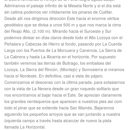
Admiramos el paisaje infinito de la Meseta Norte y si el día está
sin calima podemos ver nítidamente los pinares de Cuéllar.
Desde allí nos dirigimos dirección Este hacia el enorme vértice
geodésico que se divisa a unos 500 m y que nos marca la cima
del Reajo Alto, (2.100 m). Mirando hacia el Suroeste y Sur
podemos divisar en días claros desde todo el Alto Lozoya con el
Peñalara y Cabezas de Hierro al fondo, pasando por La Cuerda
Larga con los Puertos de La Morcuera y Canencia, La Sierra de
La Cabrera y hasta La Alcarria en el horizonte. Por supuesto
también veremos las tierras de Buitrago, los embalses del
Lozoya, La Sierra del Rincón, (Montejo) y Somosierra si miramos
hacia el Nordeste. En definitiva, casi a vista de pájaro.
Comenzamos el descenso con la última parada, para extasiarnos
con la vista de La Nevera desde un gran roquedo solitario que
nos encontramos al bajar hacia el Este. Se aprecian claramente
los grandes ventisqueros que aparecen a nuestros pies así com
todo el pinar que se extiende hacia San Mamés. Bajaremos
siguiendo los pequeños arroyos que se van juntando a nuestra
izquierda campo a través hasta alcanzar de nuevo la pista
llamada La Horizontal.