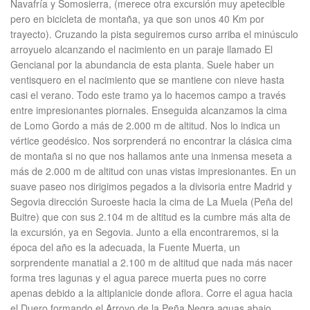
Navafría y Somosierra, (merece otra excursión muy apetecible
pero en bicicleta de montaña, ya que son unos 40 Km por
trayecto). Cruzando la pista seguiremos curso arriba el minúsculo
arroyuelo alcanzando el nacimiento en un paraje llamado El
Gencianal por la abundancia de esta planta. Suele haber un
ventisquero en el nacimiento que se mantiene con nieve hasta
casi el verano. Todo este tramo ya lo hacemos campo a través
entre impresionantes piornales. Enseguida alcanzamos la cima
de Lomo Gordo a más de 2.000 m de altitud. Nos lo indica un
vértice geodésico. Nos sorprenderá no encontrar la clásica cima
de montaña si no que nos hallamos ante una inmensa meseta a
más de 2.000 m de altitud con unas vistas impresionantes. En un
suave paseo nos dirigimos pegados a la divisoria entre Madrid y
Segovia dirección Suroeste hacia la cima de La Muela (Peña del
Buitre) que con sus 2.104 m de altitud es la cumbre más alta de
la excursión, ya en Segovia. Junto a ella encontraremos, si la
época del año es la adecuada, la Fuente Muerta, un
sorprendente manatial a 2.100 m de altitud que nada más nacer
forma tres lagunas y el agua parece muerta pues no corre
apenas debido a la altiplanicie donde aflora. Corre el agua hacia
el Duero formando el Arroyo de la Peña Negra aguas abajo.