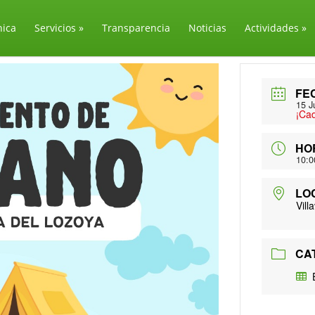
nica
Servicios
»
Transparencia
Noticias
Actividades
»
FE
15 J
¡Ca
HO
10:0
LO
Vill
CA