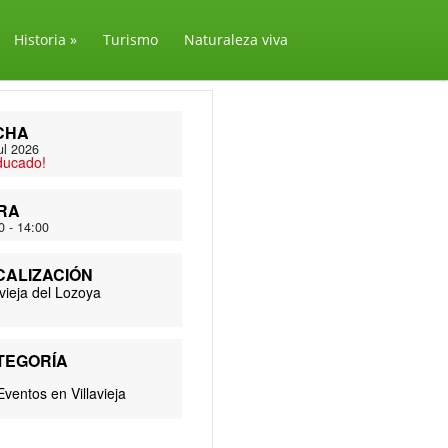
Historia
»
Turismo
Naturaleza viva
CHA
ul 2026
ducado!
RA
0 - 14:00
CALIZACIÓN
avieja del Lozoya
TEGORÍA
Eventos en Villavieja