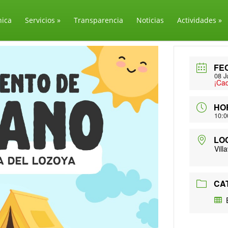
nica
Servicios
»
Transparencia
Noticias
Actividades
»
FE
08 J
¡Ca
HO
10:0
LO
Vill
CA