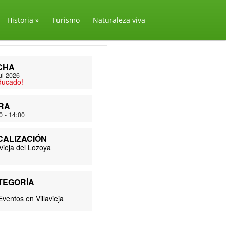
Historia
»
Turismo
Naturaleza viva
CHA
ul 2026
ducado!
RA
0 - 14:00
CALIZACIÓN
avieja del Lozoya
TEGORÍA
Eventos en Villavieja